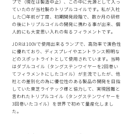
プで（現在は製造中止）、この中に光源として入っ
ていたのが当社製の
トリプルコイル
です。私が入社
した○年前が丁度、初期開発段階で、数か月の研修
の後にトリプルコイルの開発に携わる事が出来、個
人的にも大変思い入れの有るフィラメントです。
JDRは100Vで使用出来るランプで、高効率で演色性
に優れており、ディスプレイやエントランス照明な
どのスポットライトとして使用されています。当時
はダブルコイル（タングステンワイヤーを2回巻い
てフィラメントにしたコイル）が主流でしたが、他
社との差別化の為に優位性のある製品の開発を目指
していた東芝ライテック様と協力して、実現困難と
言われたトリプルコイル（タングステンワイヤーを
3回巻いたコイル）を世界で初めて量産化しまし
た。