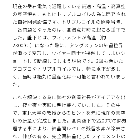
現在の岳石電気で活躍している高速・高温・高真空
の
真空炉
も、もとはトリプルコイルの為に開発され
た自社開発設備です。トリプルコイルの開発当時、
一番問題となったのは、高温点灯時に起こる垂下で
した。垂下とは、フィラメントが高温（約
2800℃!）になった際に、タングステンの結晶粒界
が滑って変形し、ワイヤー同士が接触してしまいシ
ョートして断線してしまう現象です。3回も巻いた
ブヨブヨなトリプルコイルでは、特に垂下が激し
く、当時は絶対に量産化は不可能と言われていまし
た。
これを解決する為に弊社の創業社長がアイデアを出
し、夜な夜な実験に明け暮れていました。その中
で、東北大学の教授からのヒントを元に現在の真空
炉の原型が完成しました。高真空下で2200℃の熱処
理する事により、結晶間レベルの残留水素が除去さ
れ、伸びの有る、完全再結晶化したフィラメントの