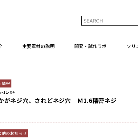
介
主要素材の説明
開発・試作ラボ
ソリ
術情報
5-11-04
かがネジ穴、されどネジ穴 Ｍ1.6精密ネジ
の他のお知らせ