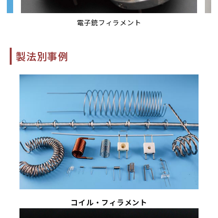
ント
質量分析計用部品
製法別事例
コイル・フィラメント