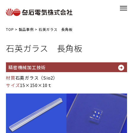
TOP
>
製品事例
>
石英ガラス 長角板
石英ガラス 長角板
精密機械加工技術
材質
石英ガラス（Sio2）
サイズ
15×150×10ｔ