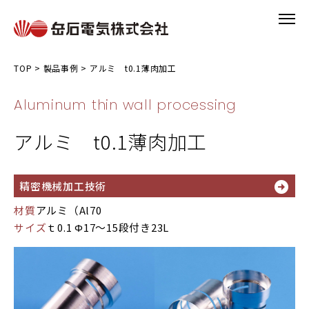
TOP
>
製品事例
>
アルミ t0.1薄肉加工
Aluminum thin wall processing
アルミ t0.1薄肉加工
精密機械加工技術
材質
アルミ（Al70
サイズ
ｔ0.1 Φ17～15段付き23L